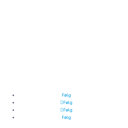
Om oss
Kontakt oss
Om oss
Karriere
Møt teamet
Følg
Følg
Følg
Følg