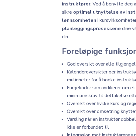
instruktører
. Ved å benytte deg a
sikre
optimal utnyttelse av inst
lønnsomheten
i kursvirksomhete
planleggingsprosessene
dine v
din.
Foreløpige funksjon
God oversikt over alle tilgjengel
Kalenderoversikter per instruktø
muligheter for å booke instruktø
Fargekoder som indikerer om et 
minimumskrav til deltakelse ell
Oversikt over hvilke kurs og regi
Oversikt over omsetning knyttet 
Varsling når en instruktør dobbe
ikke er forbundet til
Integrasjon mot instruktørenes p