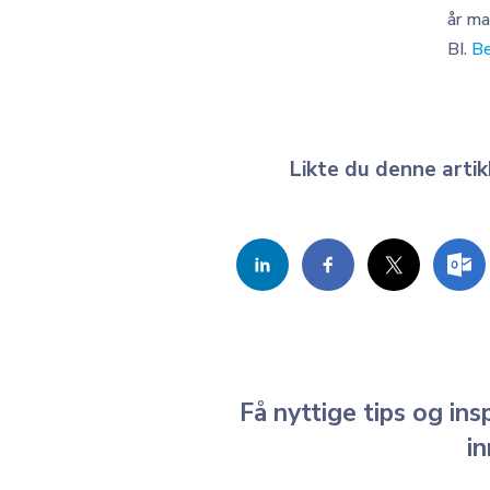
år ma
BI.
Be
Likte du denne artik
Få nyttige tips og ins
i