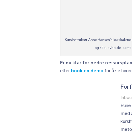
Kursinstruktør Anne Hansen’s kurskalender
og skal avholde, samt 
Er du klar for bedre ressurspl
eller
book en demo
for å se hvor
Forf
Inbo
Eline
med å
kursh
metod