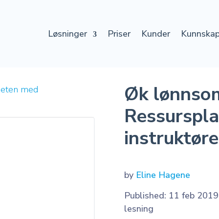
Løsninger
Priser
Kunder
Kunnska
Øk lønnso
heten med
Ressurspla
instruktøre
by
Eline Hagene
Published: 11 feb 2019
lesning