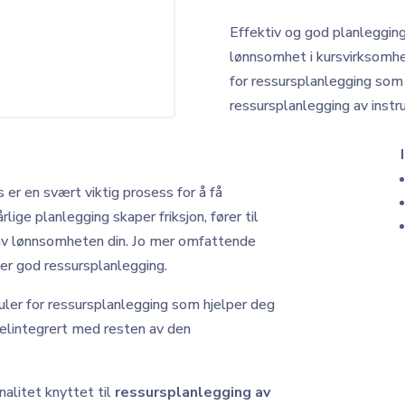
Effektiv og god planlegging 
lønnsomhet i kursvirksomhe
for ressursplanlegging som 
ressursplanlegging av instru
 er en svært viktig prosess for å få
ige planlegging skaper friksjon, fører til
 av lønnsomheten din. Jo mer omfattende
 er god ressursplanlegging.
ler for ressursplanlegging som hjelper deg
helintegrert med resten av den
nalitet knyttet til
ressursplanlegging av