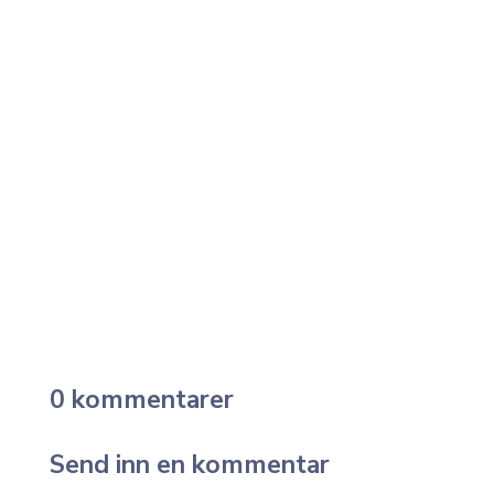
mellom suksess og høy turnover. Lær
hvordan du kombinerer opplæring, kultur og
støtte for å sikre at nyansatte blir
produktive, trives og blir værende i rollen sin.
0 kommentarer
Send inn en kommentar