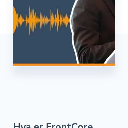
Hva er FrontCore