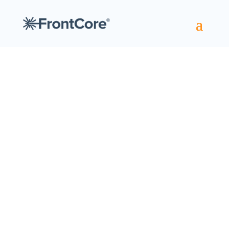
FrontCore Labs
Kontinuerlig utforsking, analyse, utvikling
og innovasjon gjør det mulig for oss å alltid
levere oppdaterte og «best i klassen»-
systemer for våre kunder. FrontCore Labs
jobber med å finne ut hvordan fremtidens
kursadministrasjon vil se ut, og sørger for
at FrontCore vil ligge i front med våre
systemer.